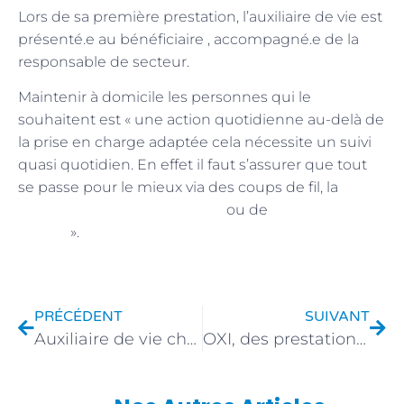
Lors de sa première prestation, l’auxiliaire de vie est
présenté.e au bénéficiaire , accompagné.e de la
responsable de secteur.
Maintenir à domicile les personnes qui le
souhaitent est « une action quotidienne au-delà de
la prise en charge adaptée cela nécessite un suivi
quasi quotidien. En effet il faut s’assurer que tout
se passe pour le mieux via des coups de fil, la
surveillance de la télégestion
contrôle
ou de
qualité
».
PRÉCÉDENT
SUIVANT
Auxiliaire de vie chez CLEO Group, Fatiha s’occupe de Mme B atteinte de cécité
OXI, des prestations pour un bien-être quotidien !