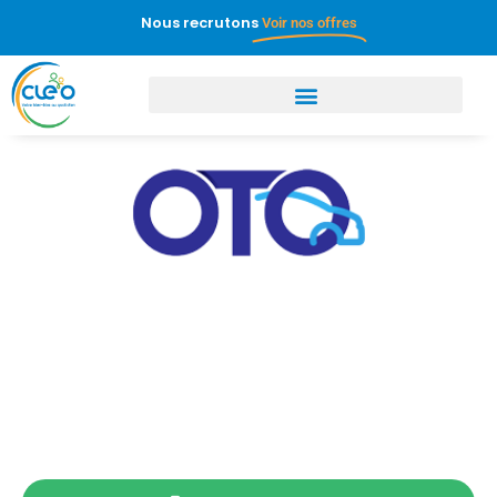
Nous recrutons
Voir nos offres
OTO – Transport spécialisé
et tout public
TRANSPORT ACCOMPAGNÉ OTO, POUR VOS
DÉPLACEMENTS EXIGEZ LA PERFECTION