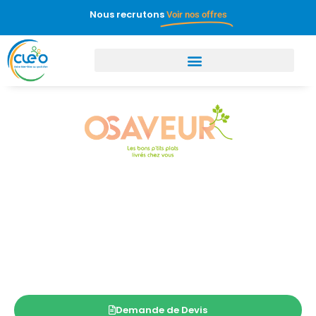
Nous recrutons
Voir nos offres
OSAVEUR – LES BONS P’TITS
PLATS LIVRÉS CHEZ VOUS
Saveurs et Vie, Numéro 1 de la livraison de repas au
domicile des séniors
Demande de Devis