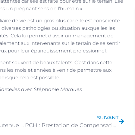
entes car elle est faite pour être sur le terrain. Elle
ans un prégnant sens de l’humain ».
aire de vie est un gros plus car elle est consciente
es diverses pathologies ou situation auxquelles les
ontés. Cela lui permet d’avoir un management de
lement aux intervenants sur le terrain de se sentir
eux pour leur épanouissement professionnel.
hent souvent de beaux talents. C’est dans cette
s les mois et années à venir de permettre aux
lorsque cela est possible.
à Sarcelles avec Stéphanie Marques
SUIVANT
Handisport Argenteuil soutenue par CLEO
PCH : Prestation de Compensation de Handicap