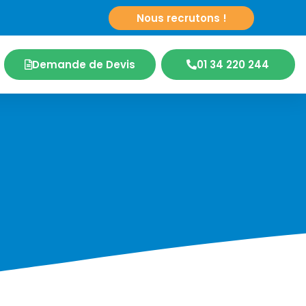
r
|
Nous recrutons !
Demande de Devis
01 34 220 244