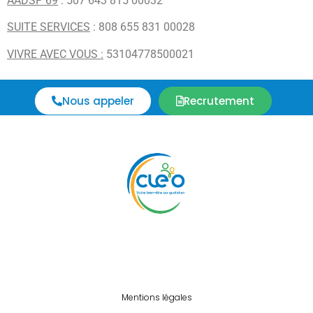
AADSP 69
: 507 643 815 00032
SUITE SERVICES
: 808 655 831 00028
VIVRE AVEC VOUS :
53104778500021
Nous appeler
Recrutement
Mentions légales