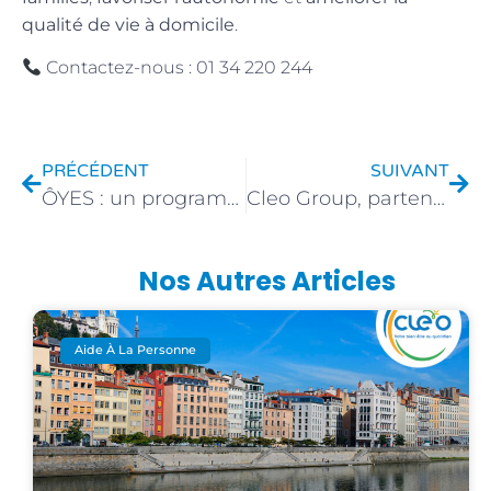
qualité de vie à domicile
.
Contactez-nous : 01 34 220 244
PRÉCÉDENT
SUIVANT
ÔYES : un programme innovant et solidaire au service de nos aînés !
Cleo Group, partenaire de l’EHPAD Korian Montfrais à Franconville (95)
Nos Autres Articles
Aide À La Personne