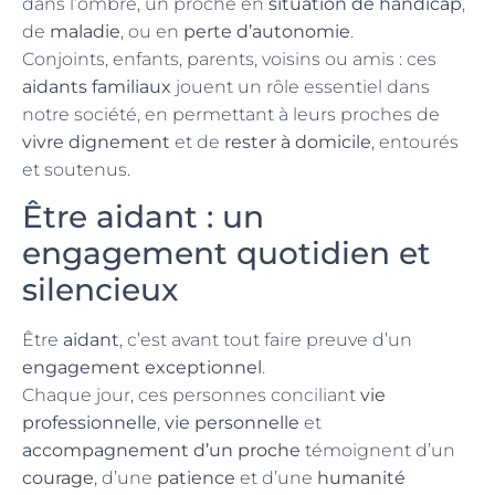
dans l’ombre, un proche en
situation de handicap
,
de
maladie
, ou en
perte d’autonomie
.
Conjoints, enfants, parents, voisins ou amis : ces
aidants familiaux
jouent un rôle essentiel dans
notre société, en permettant à leurs proches de
vivre dignement
et de
rester à domicile
, entourés
et soutenus.
Être aidant : un
engagement quotidien et
silencieux
Être
aidant
, c’est avant tout faire preuve d’un
engagement exceptionnel
.
Chaque jour, ces personnes conciliant
vie
professionnelle
,
vie personnelle
et
accompagnement d’un proche
témoignent d’un
courage
, d’une
patience
et d’une
humanité