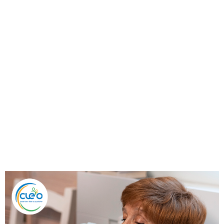
se mobilisent
pour protéger
les personnes
les plus
fragiles