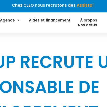
ez CLEO nous recrutons des
Assistant(e) Ressourc
 Agence
Aides et financement
À propos
Nos actus
P RECRUTE 
ONSABLE DE