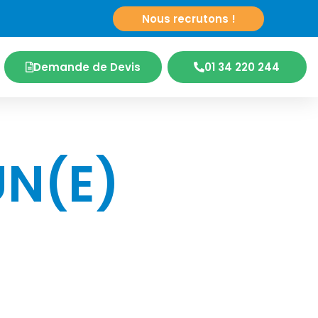
es
|
Nous recrutons !
Demande de Devis
01 34 220 244
UN(E)